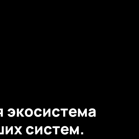
я экосистема
ших систем.