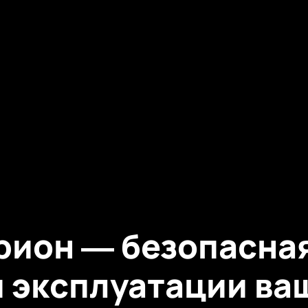
рион — безопасна
и эксплуатации ва