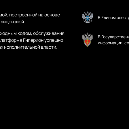
ой, построенной на основе
В Едином реест
 лицензией.
ходным кодом, обслуживания,
В Государствен
Платформа Гиперион успешно
информации, се
ах исполнительной власти.